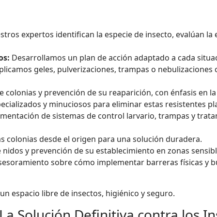
tros expertos identifican la especie de insecto, evalúan la e
os:
Desarrollamos un plan de acción adaptado a cada situa
 Aplicamos geles, pulverizaciones, trampas o nebulizacione
 colonias y prevención de su reaparición, con énfasis en la
cializados y minuciosos para eliminar estas resistentes pla
entación de sistemas de control larvario, trampas y trata
as colonias desde el origen para una solución duradera.
 nidos y prevención de su establecimiento en zonas sensibl
esoramiento sobre cómo implementar barreras físicas y bu
n espacio libre de insectos, higiénico y seguro.
a Solución Definitiva contra los I