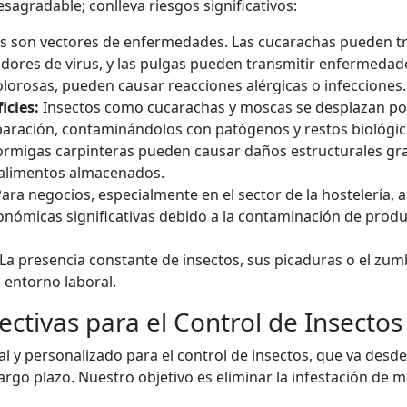
esagradable; conlleva riesgos significativos:
 son vectores de enfermedades. Las cucarachas pueden tra
dores de virus, y las pulgas pueden transmitir enfermeda
lorosas, pueden causar reacciones alérgicas o infecciones.
icies:
Insectos como cucarachas y moscas se desplazan por 
eparación, contaminándolos con patógenos y restos biológic
ormigas carpinteras pueden causar daños estructurales grav
y alimentos almacenados.
ara negocios, especialmente en el sector de la hostelería, a
onómicas significativas debido a la contaminación de produ
La presencia constante de insectos, sus picaduras o el zumb
l entorno laboral.
ectivas para el Control de Insectos
y personalizado para el control de insectos, que va desde l
go plazo. Nuestro objetivo es eliminar la infestación de m