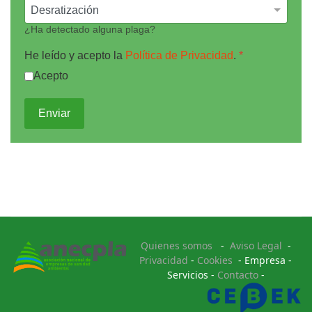
¿Ha detectado alguna plaga?
He leído y acepto la
Política de Privacidad
.
*
Acepto
Enviar
Quienes somos
-
Aviso Legal
-
Privacidad
-
Cookies
- Empresa -
Servicios -
Contacto
-