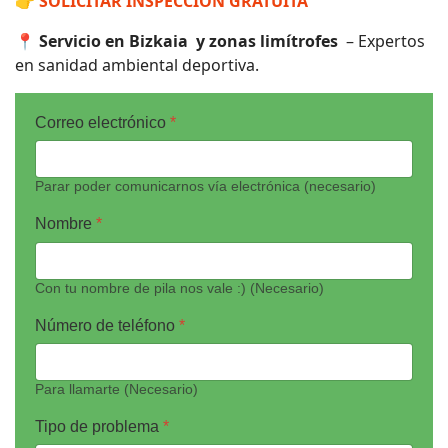
👉
SOLICITAR INSPECCIÓN GRATUITA
📍
Servicio en Bizkaia y zonas limítrofes
– Expertos
en sanidad ambiental deportiva.
Correo electrónico
*
Parar poder comunicarnos vía electrónica (necesario)
Nombre
*
Con tu nombre de pila nos vale :) (Necesario)
Número de teléfono
*
Para llamarte (Necesario)
Tipo de problema
*