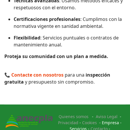
Técnicas avanzadas
: Usamos métodos eficaces y
respetuosos con el entorno.
Certificaciones profesionales
: Cumplimos con la
normativa vigente en sanidad ambiental.
Flexibilidad
: Servicios puntuales o contratos de
mantenimiento anual.
Proteja su comunidad con un plan a medida.
📞
Contacte con nosotros
para una
inspección
gratuita
y presupuesto sin compromiso.
Quienes somos
-
Aviso Legal
-
Privacidad
-
Cookies
- Empresa -
Servicios -
Contacto
-